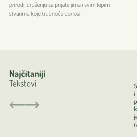
prirodi, druženju sa prijateljima i svim lepim
stvarima koje trudnoća donosi.
Najčitaniji
Tekstovi
S
i
p
k
j
r