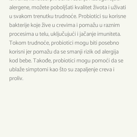
alergene, možete poboljšati kvalitet života i uživati
u svakom trenutku trudnoće. Probiotici su korisne
bakterije koje žive u crevima i pomažu u raznim
procesima u telu, uključujući i jačanje imuniteta.
Tokom trudnoće, probiotici mogu biti posebno
korisni jer pomažu da se smanji rizik od alergija
kod bebe. Takođe, probiotici mogu pomoći da se
ublaže simptomi kao što su zapaljenje creva i
proliv.