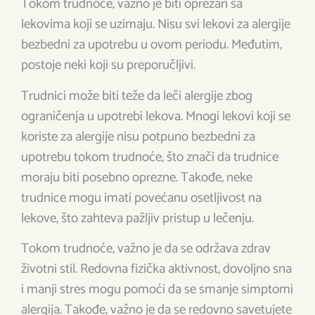
Tokom trudnoće, važno je biti oprezan sa
lekovima koji se uzimaju. Nisu svi lekovi za alergije
bezbedni za upotrebu u ovom periodu. Međutim,
postoje neki koji su preporučljivi.
Trudnici može biti teže da leči alergije zbog
ograničenja u upotrebi lekova. Mnogi lekovi koji se
koriste za alergije nisu potpuno bezbedni za
upotrebu tokom trudnoće, što znači da trudnice
moraju biti posebno oprezne. Takođe, neke
trudnice mogu imati povećanu osetljivost na
lekove, što zahteva pažljiv pristup u lečenju.
Tokom trudnoće, važno je da se održava zdrav
životni stil. Redovna fizička aktivnost, dovoljno sna
i manji stres mogu pomoći da se smanje simptomi
alergija. Takođe, važno je da se redovno savetujete