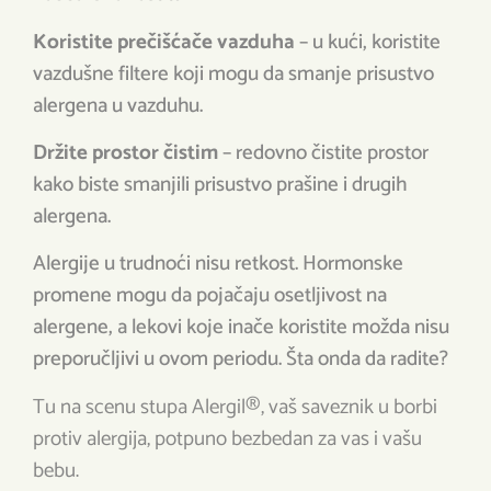
Koristite prečišćače vazduha
– u kući, koristite
vazdušne filtere koji mogu da smanje prisustvo
alergena u vazduhu.
Držite prostor čistim
– redovno čistite prostor
kako biste smanjili prisustvo prašine i drugih
alergena.
Alergije u trudnoći nisu retkost. Hormonske
promene mogu da pojačaju osetljivost na
alergene, a lekovi koje inače koristite možda nisu
preporučljivi u ovom periodu. Šta onda da radite?
Tu na scenu stupa Alergil®, vaš saveznik u borbi
protiv alergija, potpuno bezbedan za vas i vašu
bebu.