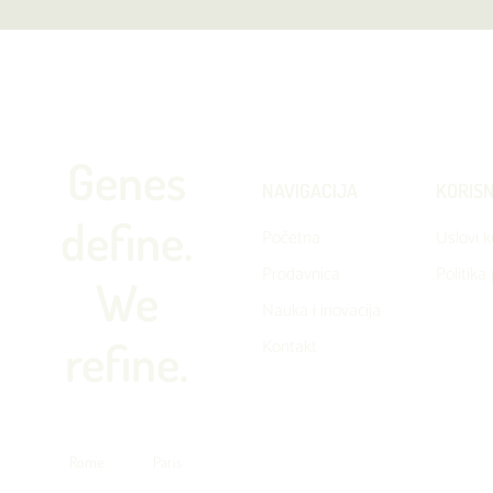
Genes
NAVIGACIJA
KORISN
define.
Početna
Uslovi 
Prodavnica
Politika
We
Nauka i inovacija
refine.
Kontakt
Rome
Paris