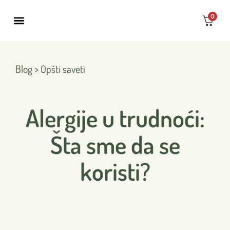
0
NAUKA I INOVACIJA
Blog > Opšti saveti
Alergije u trudnoći:
Šta sme da se
koristi?