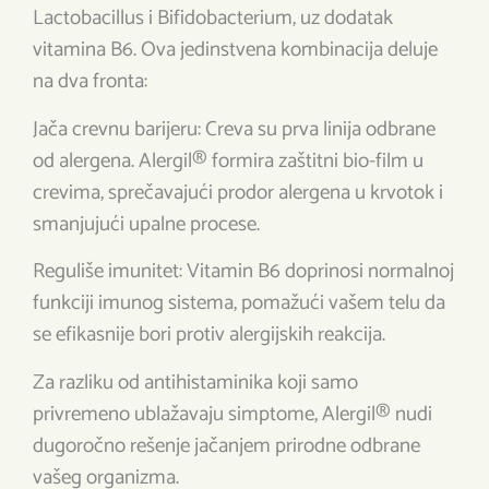
Lactobacillus i Bifidobacterium, uz dodatak
vitamina B6. Ova jedinstvena kombinacija deluje
na dva fronta:
Jača crevnu barijeru: Creva su prva linija odbrane
od alergena. Alergil® formira zaštitni bio-film u
crevima, sprečavajući prodor alergena u krvotok i
smanjujući upalne procese.
Reguliše imunitet: Vitamin B6 doprinosi normalnoj
funkciji imunog sistema, pomažući vašem telu da
se efikasnije bori protiv alergijskih reakcija.
Za razliku od antihistaminika koji samo
privremeno ublažavaju simptome, Alergil® nudi
dugoročno rešenje jačanjem prirodne odbrane
vašeg organizma.