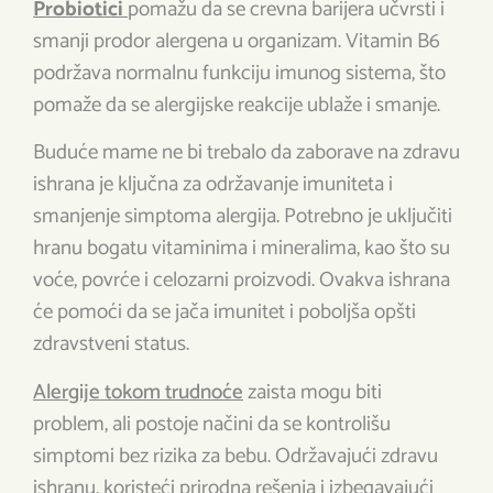
Probiotici
pomažu da se crevna barijera učvrsti i
smanji prodor alergena u organizam. Vitamin B6
podržava normalnu funkciju imunog sistema, što
pomaže da se alergijske reakcije ublaže i smanje.
Buduće mame ne bi trebalo da zaborave na zdravu
ishrana je ključna za održavanje imuniteta i
smanjenje simptoma alergija. Potrebno je uključiti
hranu bogatu vitaminima i mineralima, kao što su
voće, povrće i celozarni proizvodi. Ovakva ishrana
će pomoći da se jača imunitet i poboljša opšti
zdravstveni status.
Alergije tokom trudnoće
zaista mogu biti
problem, ali postoje načini da se kontrolišu
simptomi bez rizika za bebu. Održavajući zdravu
ishranu, koristeći prirodna rešenja i izbegavajući