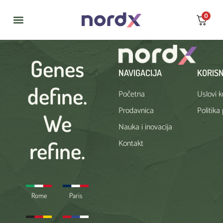
0
NAUKA I INOVACIJA
Genes
NAVIGACIJA
KORISN
define.
Početna
Uslovi 
Prodavnica
Politika
We
Nauka i inovacija
refine.
Kontakt
Rome
Paris